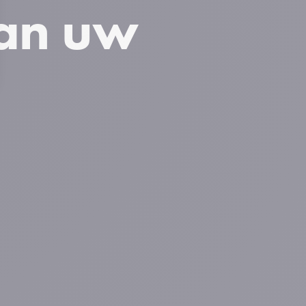
van uw
s
gen naar wens aan te passen en te beheren, en zorgt erv