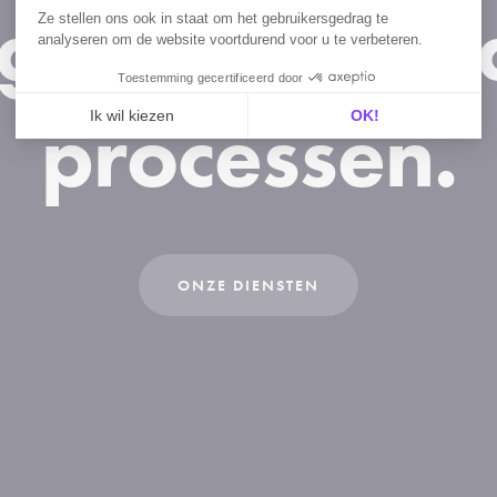
igitaliseren 
Ze stellen ons ook in staat om het gebruikersgedrag te
analyseren om de website voortdurend voor u te verbeteren.
Toestemming gecertificeerd door
processen.
Ik wil kiezen
OK!
Axeptio consent
Toestemmingsbeheerplatform: Personaliseer uw optie
Ons platform stelt u in staat om uw privacy-instellin
ONZE DIENSTEN