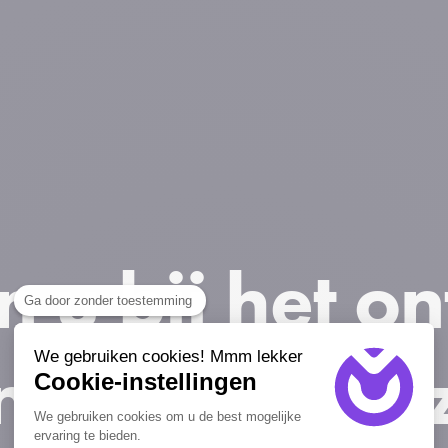
n u bij het o
Ga door zonder toestemming
nline aanwez
We gebruiken cookies! Mmm lekker
Cookie-instellingen
We gebruiken cookies om u de best mogelijke
ervaring te bieden.