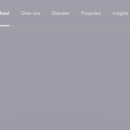
haal
Over ons
Diensten
Projecten
Insights
Digitalisering van uw
processen
Merk Identiteit
Audits
Migratie
Hosting