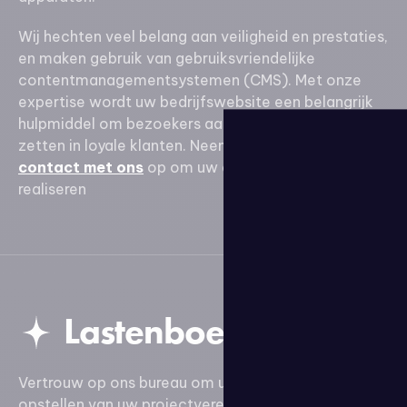
Wij hechten veel belang aan veiligheid en prestaties,
en maken gebruik van gebruiksvriendelijke
contentmanagementsystemen (CMS). Met onze
expertise wordt uw bedrijfswebsite een belangrijk
hulpmiddel om bezoekers aan te trekken en om te
zetten in loyale klanten. Neem vandaag nog
contact met ons
op om uw digitale project te
realiseren
Lastenboek
Vertrouw op ons bureau om u te begeleiden bij het
opstellen van uw projectvereisten en het verzekeren