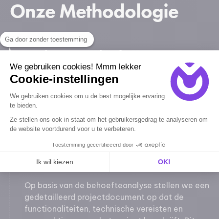
Onze Methodologie
Ga door zonder toestemming
Analyse van Behoeften
We gebruiken cookies! Mmm lekker
We beginnen met een grondige analyse om uw
Cookie-instellingen
zakelijke doelen, uw doelgroep en uw specifieke
We gebruiken cookies om u de best mogelijke ervaring
behoeften te begrijpen. Deze stap omvat
te bieden.
interviews met belanghebbenden,
Ze stellen ons ook in staat om het gebruikersgedrag te analyseren om
marktonderzoeken en de evaluatie van uw
de website voortdurend voor u te verbeteren.
bestaande processen.
Toestemming gecertificeerd door
Opstellen van het lastenboek
Ik wil kiezen
OK!
Axeptio consent
Toestemmingsbeheerplatform: Personaliseer uw opties
Op basis van de behoefteanalyse stellen we een
Ons platform stelt u in staat om uw privacy-instellingen naar 
gedetailleerd projectdocument op dat de
functionaliteiten, technische vereisten en