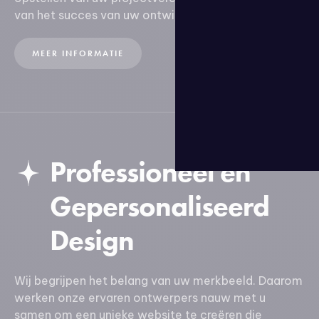
van het succes van uw ontwikkelingsproject.
MEER INFORMATIE
Professioneel en
Gepersonaliseerd
Design
Wij begrijpen het belang van uw merkbeeld. Daarom
werken onze ervaren ontwerpers nauw met u
samen om een unieke website te creëren die