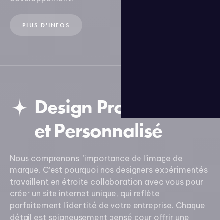
PLUS D'INFOS
Design Professionnel
et Personnalisé
Nous comprenons l’importance de l’image de
marque. C’est pourquoi nos designers expérimentés
travaillent en étroite collaboration avec vous pour
créer un site internet unique, qui reflète
parfaitement l’identité de votre entreprise. Chaque
détail est soigneusement pensé pour offrir une