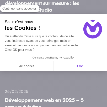
développement sur mesure : les
atouts de MV Studio
Continuer sans accepter
Actualités
Site Internet
Stratégie
Salut c'est nous...
les Cookies !
On a attendu d'être sûrs que le contenu de ce site
vous intéresse avant de vous déranger, mais on
aimerait bien vous accompagner pendant votre visite...
04/03/2025
C'est OK pour vous ?
Le Copywriting à l’heure de l’IA
Consents certified by
Je choisis
OK!
Actualités
Site Internet
Stratégie
Axeptio consent
Plateforme de Gestion du Consentement : Personnalisez vos O
Notre plateforme vous permet d'adapter et de gérer vos paramètr
25/02/2025
Développement web en 2025 – 5
erreurs à éviter