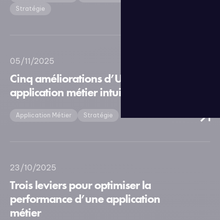
Stratégie
05/11/2025
Cinq améliorations d’UX pour une
application métier intuitive
Application Métier
Stratégie
23/10/2025
Trois leviers pour optimiser la
performance d’une application
métier