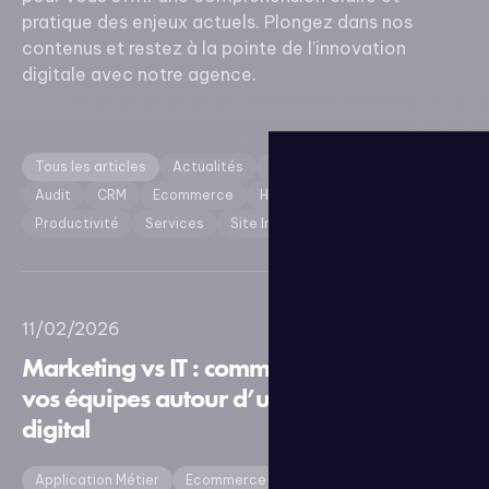
pratique des enjeux actuels. Plongez dans nos
contenus et restez à la pointe de l’innovation
digitale avec notre agence.
Tous les articles
Actualités
API
Application Métier
Audit
CRM
Ecommerce
Hébergement
Productivité
Services
Site Internet
Stratégie
11/02/2026
Marketing vs IT : comment aligner
vos équipes autour d’un projet
digital
Application Métier
Ecommerce
Site Internet