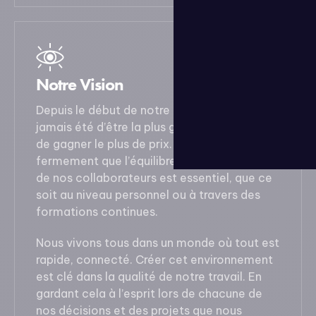
Notre Vision
Depuis le début de notre aventure, le but n’a
jamais été d’être la plus grosse agence, ni
de gagner le plus de prix. Nous croyons
fermement que l’équilibre travail-vie privée
de nos collaborateurs est essentiel, que ce
soit au niveau personnel ou à travers des
formations continues.
Nous vivons tous dans un monde où tout est
rapide, connecté. Créer cet environnement
est clé dans la qualité de notre travail. En
gardant cela à l’esprit lors de chacune de
nos décisions et des projets que nous