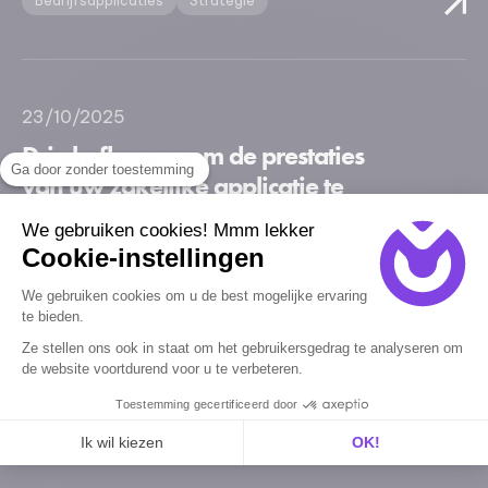
Bedrijfsapplicaties
Strategie
23/10/2025
Drie hefbomen om de prestaties
Ga door zonder toestemming
van uw zakelijke applicatie te
optimaliseren
We gebruiken cookies! Mmm lekker
Cookie-instellingen
Bedrijfsapplicaties
Strategie
We gebruiken cookies om u de best mogelijke ervaring
te bieden.
Ze stellen ons ook in staat om het gebruikersgedrag te analyseren om
de website voortdurend voor u te verbeteren.
11/09/2025
Toestemming gecertificeerd door
SEO en de beloften van GEO, stand
Ik wil kiezen
OK!
van zaken
Axeptio consent
Toestemmingsbeheerplatform: Personaliseer uw opties