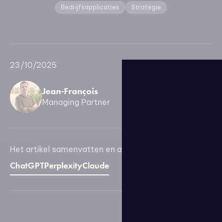
Bedrijfsapplicaties
Strategie
23/10/2025
Jean-François
Managing Partner
Het artikel samenvatten en analyseren met AI:
ChatGPT
Perplexity
Claude