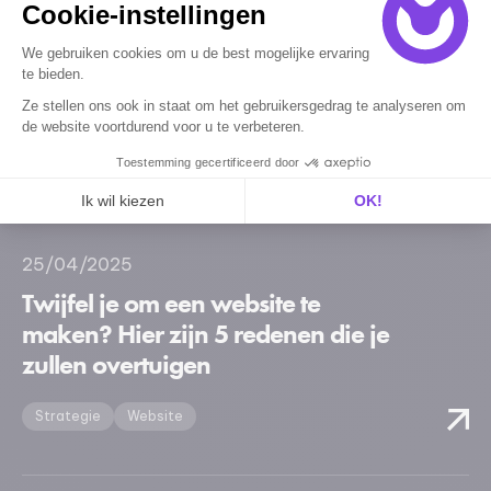
Cookie-instellingen
Een nieuwe whitepaper om uw
We gebruiken cookies om u de best mogelijke ervaring
webprojecten beter te sturen –
te bieden.
binnenkort beschikbaar
Ze stellen ons ook in staat om het gebruikersgedrag te analyseren om
de website voortdurend voor u te verbeteren.
Nieuws
Strategie
Website
Toestemming gecertificeerd door
Ik wil kiezen
OK!
Axeptio consent
Toestemmingsbeheerplatform: Personaliseer uw opties
Ons platform stelt u in staat om uw privacy-instellingen naar 
25/04/2025
Twijfel je om een website te
maken? Hier zijn 5 redenen die je
zullen overtuigen
Strategie
Website