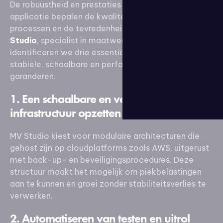
De robuustheid en prestaties van een zakelijke
applicatie bepalen de kwaliteit van interne
processen en de tevredenheid van gebruikers. Bij
MV
Studio
, specialist in maatwerkontwikkeling,
identificeren we drie essentiële hefbomen om een
stabiele, schaalbare en performante oplossing te
garanderen.
1. Een schaalbare en veilige technische
infrastructuur opzetten
MV Studio kiest voor modulaire architecturen die
gehost zijn op cloudplatforms zoals AWS, uitgerust
met back-up- en beveiligingsprocedures. Deze
structuur maakt het mogelijk om piekbelastingen
aan te kunnen en groei zonder stabiliteitsverlies te
verwerken.
2. Automatiseren van testen en uitrol