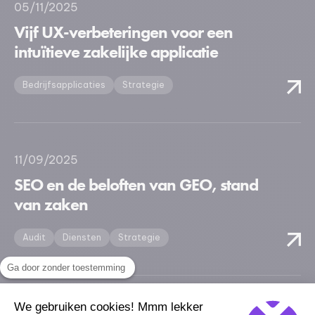
05/11/2025
Vijf UX-verbeteringen voor een
intuïtieve zakelijke applicatie
Bedrijfsapplicaties
Strategie
11/09/2025
SEO en de beloften van GEO, stand
van zaken
Audit
Diensten
Strategie
Ga door zonder toestemming
We gebruiken cookies! Mmm lekker
17/06/2025