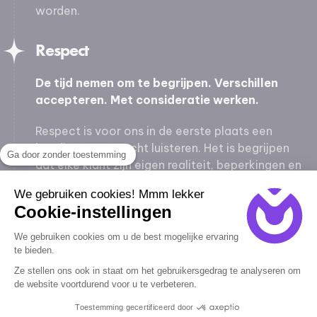
worden.
Respect
De tijd nemen om te begrijpen. Verschillen
accepteren. Met consideratie werken.
Respect is voor ons in de eerste plaats een
houding van oprecht luisteren. Het is begrijpen
Ga door zonder toestemming
dat elke klant zijn eigen realiteit, beperkingen en
tempo heeft, en een gepersonaliseerd
We gebruiken cookies! Mmm lekker
antwoord verdient. Dit respect komt tot uiting in
Cookie-instellingen
hoe we communiceren, in de transparantie van
onze offertes, in hoe we prioriteren en in onze
We gebruiken cookies om u de best mogelijke ervaring
bereidheid om technische kwesties te
te bieden.
vereenvoudigen.
Ze stellen ons ook in staat om het gebruikersgedrag te analyseren om
de website voortdurend voor u te verbeteren.
Maar het is ook een waarde die intern wordt
Toestemming gecertificeerd door
beleefd: respect voor collega’s, de tijd van