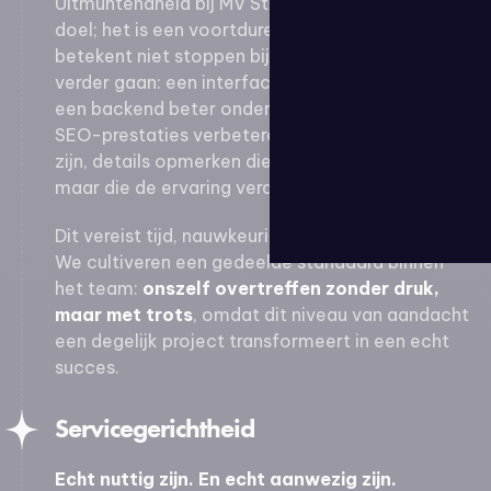
Uitmuntendheid bij MV Studio is geen eenmalig
doel; het is een voortdurende benadering. Het
betekent niet stoppen bij “wat werkt”, maar
verder gaan: een interface vloeiender maken,
een backend beter onderhoudbaar maken,
SEO-prestaties verbeteren, zelfs als ze al goed
zijn, details opmerken die niemand anders ziet
maar die de ervaring veranderen.
Dit vereist tijd, nauwkeurigheid en toewijding.
We cultiveren een gedeelde standaard binnen
het team:
onszelf overtreffen zonder druk,
maar met trots
, omdat dit niveau van aandacht
een degelijk project transformeert in een echt
succes.
Servicegerichtheid
Echt nuttig zijn. En echt aanwezig zijn.