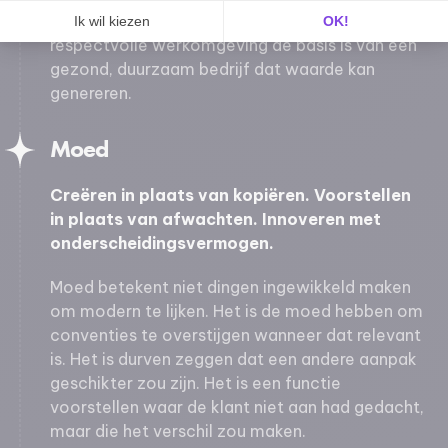
anderen en ieders grenzen. We geloven dat een
Ik wil kiezen
OK!
respectvolle werkomgeving de basis is van een
Axeptio consent
Toestemmingsbeheerplatform: Personaliseer uw opties
gezond, duurzaam bedrijf dat waarde kan
Ons platform stelt u in staat om uw privacy-instellingen naar 
genereren.
Moed
Creëren in plaats van kopiëren. Voorstellen
in plaats van afwachten. Innoveren met
onderscheidingsvermogen.
Moed betekent niet dingen ingewikkeld maken
om modern te lijken. Het is de moed hebben om
conventies te overstijgen wanneer dat relevant
is. Het is durven zeggen dat een andere aanpak
geschikter zou zijn. Het is een functie
voorstellen waar de klant niet aan had gedacht,
maar die het verschil zou maken.