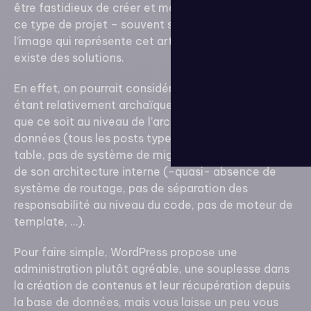
être fastidieux de créer et maintenir du code dans
ce type de projet – souvent spaghetti, à l’instar de
l’image qui représente cet article. Heureusement, il
existe des solutions.
En effet, on pourrait considérer WordPress comme
étant relativement archaïque dans sa conception;
que ce soit au niveau de l’architecture de sa base de
données (tous les posts types dans une même
table, pas de système de migration ni d’ORM …) que
de son architecture interne (-quasi- absence de
système de routage, pas de séparation des
responsabilité au niveau du code, pas de moteur de
template, …).
Pour faire simple, WordPress propose une
administration plutôt agréable, une souplesse dans
la création de contenus et leur récupération depuis
la base de données, mais vous laisse un peu vous