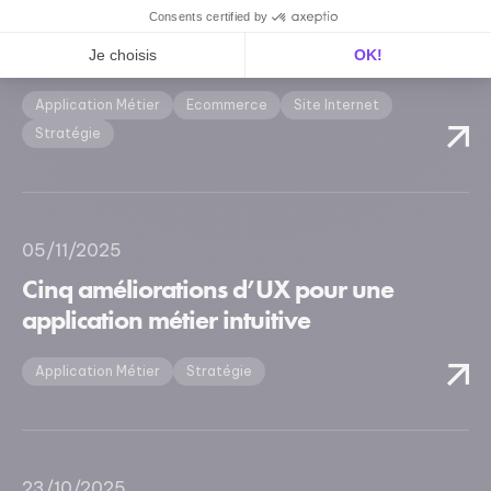
vos équipes autour d’un projet
Consents certified by
digital
Je choisis
OK!
Axeptio consent
Plateforme de Gestion du Consentement : Personnalisez vos O
Application Métier
Ecommerce
Site Internet
Notre plateforme vous permet d'adapter et de gérer vos paramètr
Stratégie
05/11/2025
Cinq améliorations d’UX pour une
application métier intuitive
Application Métier
Stratégie
23/10/2025