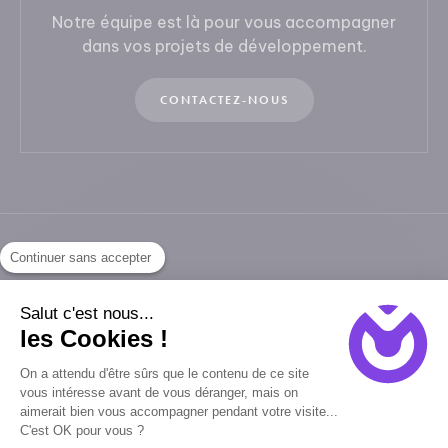
Notre équipe est là pour vous accompagner
dans vos projets de développement.
CONTACTEZ-NOUS
Continuer sans accepter
Continuez votre lecture
Salut c'est nous...
les Cookies !
On a attendu d'être sûrs que le contenu de ce site
vous intéresse avant de vous déranger, mais on
11/02/2026
aimerait bien vous accompagner pendant votre visite...
C'est OK pour vous ?
Marketing vs IT : comment aligner