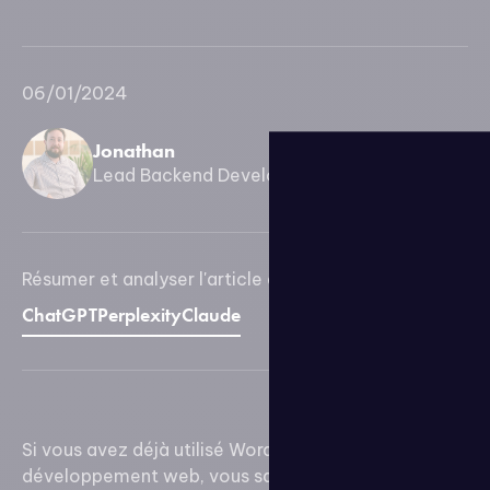
06/01/2024
Jonathan
Lead Backend Developer
Résumer et analyser l'article avec l’IA :
ChatGPT
Perplexity
Claude
Si vous avez déjà utilisé WordPress dans un cadre de
développement web, vous savez à quel point il peut