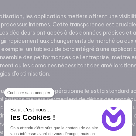
tisation, les applications métiers offrent une visibil
 processus internes. Cette transparence est cruciale
 Les décideurs ont accès à des données précises et a
agir rapidement aux changements de marché ou aux 
 exemple, un tableau de bord intégré à une applicati
’ensemble des performances de l’entreprise, mettre e
ment ou les domaines nécessitant des améliorations, 
égies d’optimisation.
ucial de l’efficacité opérationnelle est la standardis
Continuer sans accepter
plications métiers permettent de définir des procéd
qui garantit une exécution cohérente des tâches, qu
Salut c'est nous...
endroit où l’opération est réalisée. Cette standardisati
les Cookies !
es qui opèrent à grande échelle ou dans plusieurs sites
On a attendu d'être sûrs que le contenu de ce site
 efficacité uniformes à travers toute l’organisation.
vous intéresse avant de vous déranger, mais on