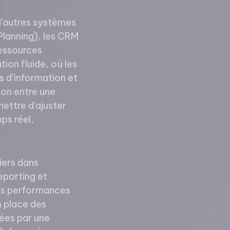
d’autres systèmes
Planning), les CRM
ressources
ion fluide, où les
sez vos Options
os d’information et
s paramètres de confidentialité, en garantissant la conf
ion entre une
ettre d’ajuster
ps réel,
iers dans
eporting et
les performances
n place des
rées par une