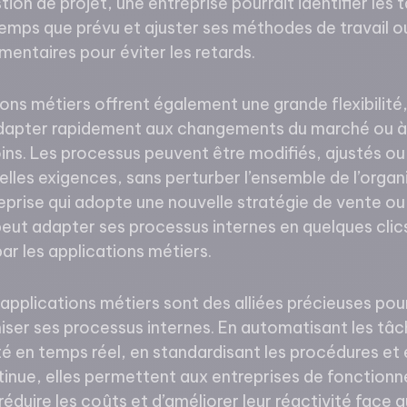
tion de projet, une entreprise pourrait identifier les 
emps que prévu et ajuster ses méthodes de travail o
entaires pour éviter les retards.
tions métiers offrent également une grande flexibilit
adapter rapidement aux changements du marché ou à 
ins. Les processus peuvent être modifiés, ajustés ou
lles exigences, sans perturber l’ensemble de l’organi
prise qui adopte une nouvelle stratégie de vente ou 
ut adapter ses processus internes en quelques clics
 par les applications métiers.
 applications métiers sont des alliées précieuses pou
ser ses processus internes. En automatisant les tâch
lité en temps réel, en standardisant les procédures et
tinue, elles permettent aux entreprises de fonctionn
éduire les coûts et d’améliorer leur réactivité face a