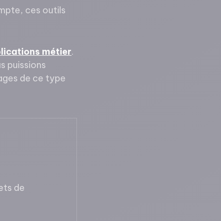
pte, ces outils
lications métier
.
s puissions
tages de ce type
ets de