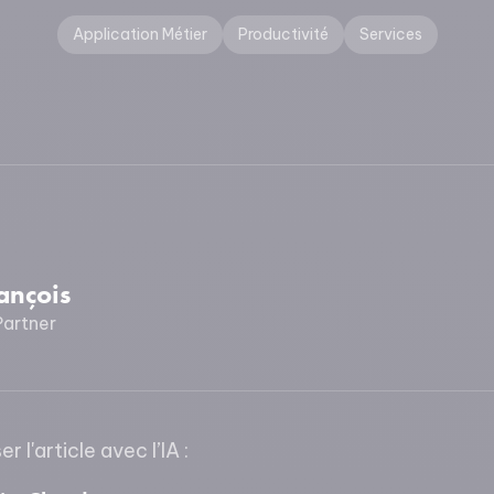
Application Métier
Productivité
Services
ançois
artner
 l'article avec l’IA :