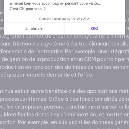
aimerait bien vous accompagner pendant votre visite...
C'est OK pour vous ?
métiers sont également capables de s’intégrer avec 
Consents certified by
de l’entreprise, comme les ERP (Enterprise Resource 
nship Management) ou les logiciels de gestion des 
Je choisis
OK!
ntégration permet de créer un écosystème d’informat
Axeptio consent
Plateforme de Gestion du Consentement : Personnali
ans friction d’un système à l’autre, éliminant les sil
Notre plateforme vous permet d'adapter et de gérer vo
 d’ensemble de l’entreprise. Par exemple, une intégrat
 de gestion de la production et un CRM pourrait perm
 production en fonction des données de ventes en tem
’adéquation entre la demande et l’offre.
tinue est un autre bénéfice clé des applications mét
 processus internes. Grâce à des fonctionnalités de r
s, les entreprises peuvent constamment surveiller 
, identifier les domaines d’amélioration, et mettre e
misation. Par exemple, en analysant les données géné