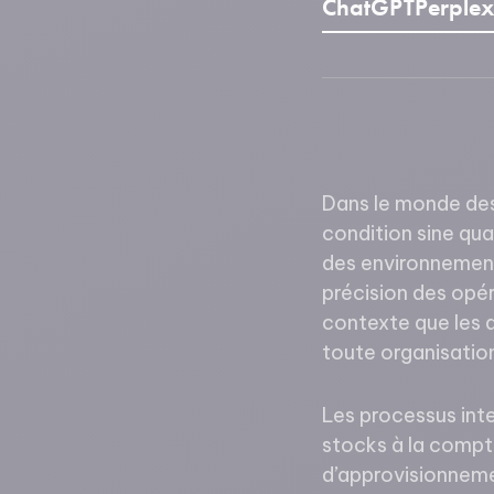
ChatGPT
Perplex
Dans le monde des 
condition sine qua
des environnements
précision des opér
contexte que les a
toute organisatio
Les processus inter
stocks à la compta
d’approvisionneme