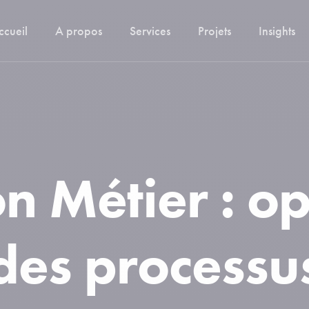
ccueil
A propos
Services
Projets
Insights
Digitalisation de vos processus
Identité de marque
Audits
n Métier : o
Migration
Hébergement
des processu